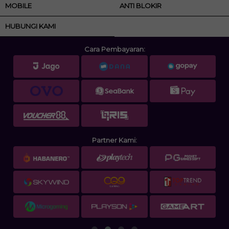
MOBILE
ANTI BLOKIR
HUBUNGI KAMI
Cara Pembayaran:
Partner Kami: