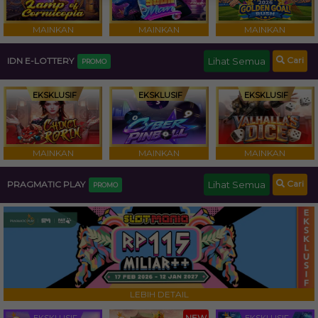
MAINKAN
MAINKAN
MAINKAN
Cari
IDN E-LOTTERY
Lihat Semua
PROMO
EKSKLUSIF
EKSKLUSIF
EKSKLUSIF
MAINKAN
MAINKAN
MAINKAN
Cari
PRAGMATIC PLAY
Lihat Semua
PROMO
LEBIH DETAIL
NEW
EKSKLUSIF
EKSKLUSIF