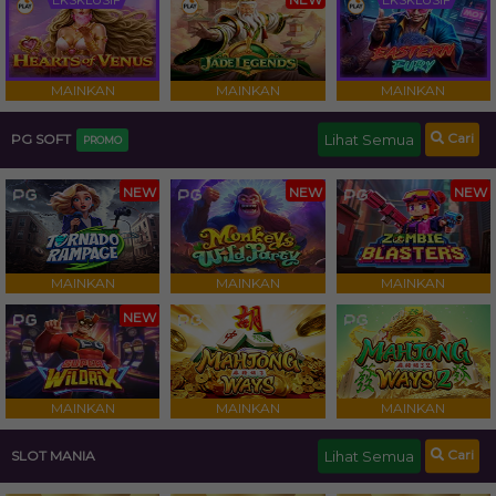
MAINKAN
MAINKAN
MAINKAN
Cari
PG SOFT
Lihat Semua
PROMO
NEW
NEW
NEW
MAINKAN
MAINKAN
MAINKAN
NEW
MAINKAN
MAINKAN
MAINKAN
Cari
Lihat Semua
SLOT MANIA